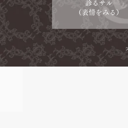
診るサル
（表情をみる）