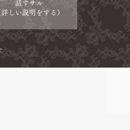
話すサル
（詳しい説明をする）
け
す