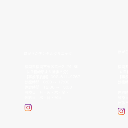
ほが
ほがらかデンタルクリニック
福岡県福岡市東区筥松2-24-35
福岡県
（JR箱崎駅より徒歩５分）
（J
【事前予約制】
092-611-2767
【事
診療時間 8:00 ～ 17:00
診療時
休診時間 12:00 ～ 13:00
14
診療日 月・火・木・金・土
休診時
休診日 水・日・祝日
診療
休診