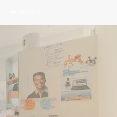
ク
ほがらか美容皮膚科