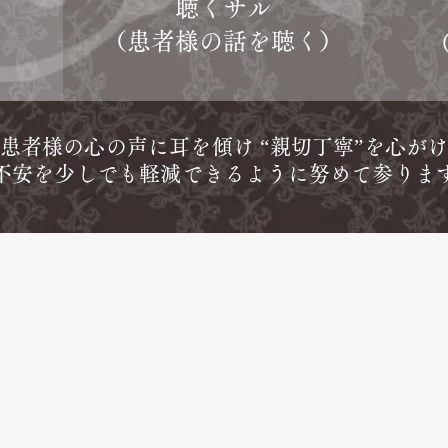
聴くサル
（患者様の話を聴く）
患者様の心の声に耳を傾け “親切丁寧”を心が
不安を少しでも軽減できるように努めて参りま